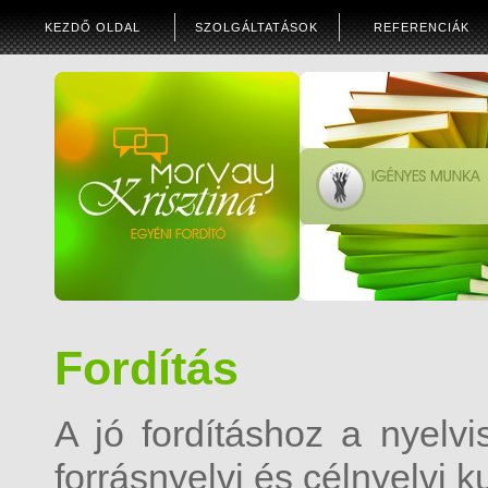
KEZDŐ OLDAL
SZOLGÁLTATÁSOK
REFERENCIÁK
Fordítás
A jó fordításhoz a nyelvi
forrásnyelvi és célnyelvi k