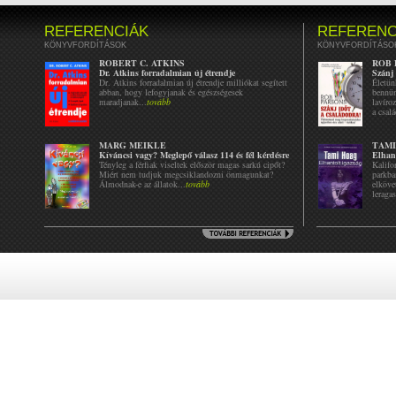
REFERENCIÁK
REFERENC
KÖNYVFORDÍTÁSOK
KÖNYVFORDÍTÁSO
ROBERT C. ATKINS
ROB 
Dr. Atkins forradalmian új étrendje
Szánj 
Dr. Atkins forradalmian új étrendje milliókat segített
Életün
abban, hogy lefogyjanak és egészségesek
bennün
maradjanak...
tovább
lavíro
a csalá
MARG MEIKLE
TAMI
Kíváncsi vagy? Meglepő válasz 114 és fél kérdésre
Elhant
Tényleg a férfiak viseltek először magas sarkú cipőt?
Kalifo
Miért nem tudjuk megcsiklandozni önmagunkat?
parkba
Álmodnak-e az állatok...
tovább
elköve
leragas