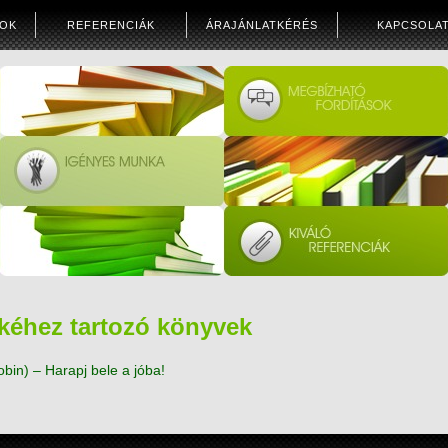
SOK
REFERENCIÁK
ÁRAJÁNLATKÉRÉS
KAPCSOLA
mkéhez tartozó könyvek
bin) – Harapj bele a jóba!