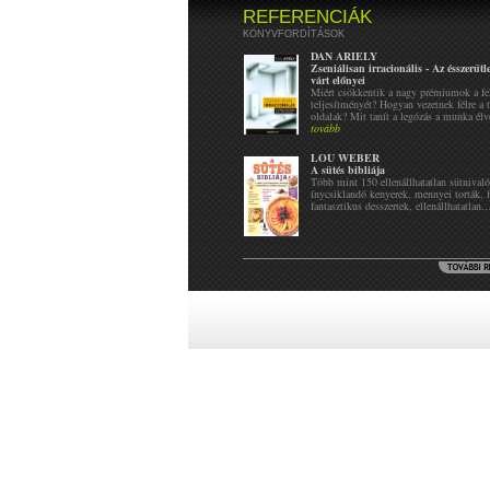
REFERENCIÁK
KÖNYVFORDÍTÁSOK
DAN ARIELY
Zseniálisan irracionális - Az ésszerűt
várt előnyei
Miért csökkentik a nagy prémiumok a fe
teljesítményét? Hogyan vezetnek félre a t
oldalak? Mit tanít a legózás a munka élv
tovább
LOU WEBER
A sütés bibliája
Több mint 150 ellenállhatatlan sütnival
ínycsiklandó kenyerek, mennyei torták, f
fantasztikus desszertek, ellenállhatatlan..