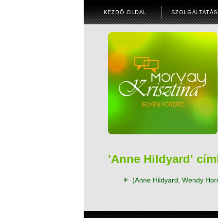
KEZDŐ OLDAL
SZOLGÁLTATÁ
'Anne Hildyard' cí
(Anne Hildyard, Wendy Horo