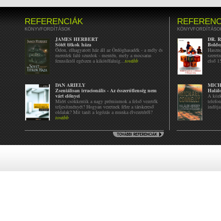
REFERENCIÁK
REFERENC
KÖNYVFORDÍTÁSOK
KÖNYVFORDÍTÁSO
JAMES HERBERT
DR. 
Sötét titkok háza
Boldo
Ódon, elhagyatott ház áll az Ördöghasadék - a mély és
Haszno
meredek falú szurdok - mentén, mely a mocsaras
szeret
fennsíktól egészen a kikötőfaluig...
tovább
első 1
DAN ARIELY
MICH
Zseniálisan irracionális - Az ésszerűtlenség nem
Halálo
várt előnyei
A közk
Miért csökkentik a nagy prémiumok a felső vezetők
telefo
teljesítményét? Hogyan vezetnek félre a társkereső
indítja
oldalak? Mit tanít a legózás a munka élvezetéről?
tovább