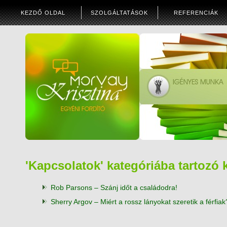
KEZDŐ OLDAL
SZOLGÁLTATÁSOK
REFERENCIÁK
'Kapcsolatok' kategóriába tartozó
Rob Parsons – Szánj időt a családodra!
Sherry Argov – Miért a rossz lányokat szeretik a férfiak