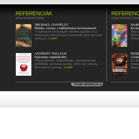
REFERENCIÁK
REFERENC
KÖNYVFORDÍTÁSOK
KÖNYVFORDÍTÁSO
MICHAEL CONNELLY
MAR
Halálos verseny a milliárdokat érő tízcentesért
Kívánc
A közkedvelt író legújabb művében egyetlen rossz
Tényle
telefonszám hátborzongató események egész láncolatát
Miért 
indítja el...
tovább
Álmodn
ANTHONY WILLIAM
PATR
Egészséges májműködés
A hal
Súlygyarapodás, bőrproblémák, emésztőrendszeri
Dr. Ka
problémák, szívritmuszavarok, ködös agy jelenség…
munkah
Bosszantó és hosszan...
tovább
elhagy