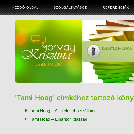
KEZDŐ OLDAL
SZOLGÁLTATÁSOK
REFERENCIÁK
'Tami Hoag' címkéhez tartozó kön
Tami Hoag – A titkok sírba szállnak
Tami Hoag – Elhantolt igazság