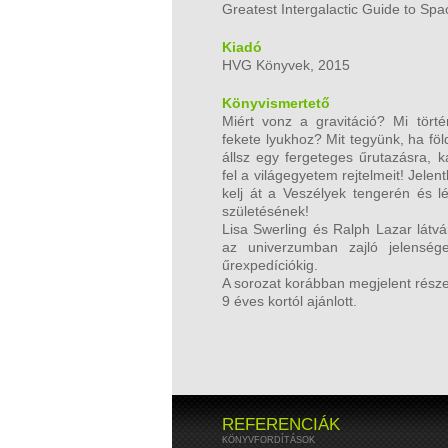
Greatest Intergalactic Guide to Spa
Kiadó
HVG Könyvek, 2015
Könyvismertető
Miért vonz a gravitáció? Mi tört
fekete lyukhoz? Mit tegyünk, ha fö
állsz egy fergeteges űrutazásra, 
fel a világegyetem rejtelmeit! Jele
kelj át a Veszélyek tengerén és l
születésének!
Lisa Swerling és Ralph Lazar látvá
az univerzumban zajló jelenség
űrexpedíciókig.
A sorozat korábban megjelent része
9 éves kortól ajánlott.
REFERENCIÁK
KÖNYVFORDÍTÁSOK