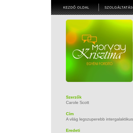
KEZDŐ OLDAL
SZOLGÁLTATÁ
Szerzők
Carole Scott
Cím
A világ legszuperebb intergalaktikus
Eredeti