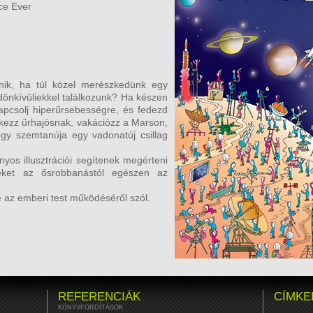
ce Ever
énik, ha túl közel merészkedünk egy
ldönkívüliekkel találkozunk? Ha készen
kapcsolj hiperűrsebességre, és fedezd
ntkezz űrhajósnak, vakációzz a Marson,
égy szemtanúja egy vadonatúj csillag
nyos illusztrációi segítenek megérteni
eket az ősrobbanástól egészen az
 az emberi test működéséről szól.
REFERENCIÁK
CÍMKE
KÖNYVFORDÍTÁSOK