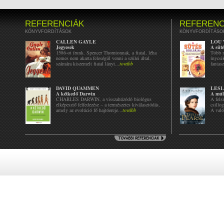
REFERENCIÁK
REFERENC
KÖNYVFORDÍTÁSOK
KÖNYVFORDÍTÁSO
CALLEN GAYLE
LOU
Jegyesek
A süté
1586-ot írunk. Spencer Thorntonnak, a fiatal, léha
Több m
nemes nem akarta feleségül venni a szülei által,
ínycsi
számára kiszemelt fiatal lányt...
tovább
fantasz
DAVID QUAMMEN
LESL
A kétkedő Darwin
A múl
CHARLES DARWIN, a visszahúzódó biológus
A fels
elképesztő felfedezése – a természetes kiválasztódás,
csillo
amely az evolúció fő hajtóereje...
tovább
A való