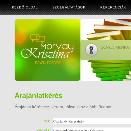
KEZDŐ OLDAL
SZOLGÁLTATÁSOK
REFERENCIÁK
Árajánlatkérés
Árajánlat kéréshez, kérem, töltse ki az alábbi űrlapot:
NÉV
CÉGNÉV