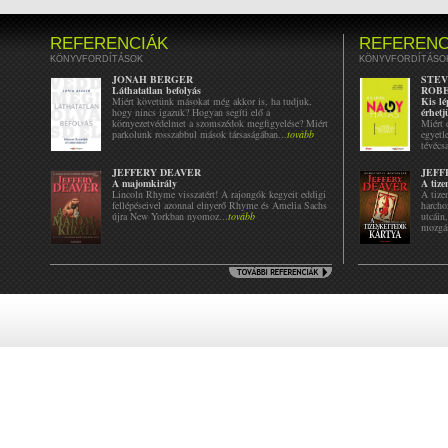
REFERENCIÁK
REFERENC
KÖNYVFORDÍTÁSOK
KÖNYVFORDÍTÁSO
JONAH BERGER
STEV
Láthatatlan befolyás
ROBE
Miért követünk másokat még akkor is, ha tudjuk,
Kis lé
hogy nincs igazuk? Hogyan segíti elő a
érhetj
környezetvédelmet a szomszédok megfigyelése? Miért
Miért 
parkolunk rosszabbul mások társaságában...
tovább
egyetl
tévécsa
JEFFERY DEAVER
JEFF
A majomkirály
A tize
Lincoln Rhyme visszatért! A rajongók kegyeit eddigi
A tize
fellépéseivel azonnal elnyerő Rhyme és Amelia Sachs
harcho
újra New Yorkban nyomoz...
tovább
utcáin
mozgás