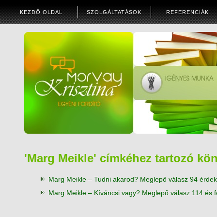
KEZDŐ OLDAL
SZOLGÁLTATÁSOK
REFERENCIÁK
'Marg Meikle' címkéhez tartozó kö
Marg Meikle – Tudni akarod? Meglepő válasz 94 érdek
Marg Meikle – Kíváncsi vagy? Meglepő válasz 114 és f