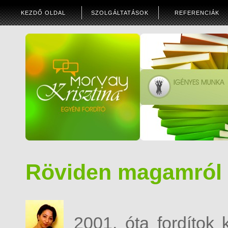
KEZDŐ OLDAL
SZOLGÁLTATÁSOK
REFERENCIÁK
Röviden magamról
2001. óta fordítok