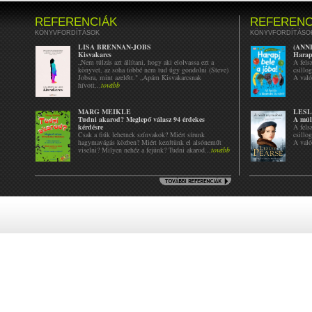
REFERENCIÁK
REFERENC
KÖNYVFORDÍTÁSOK
KÖNYVFORDÍTÁSO
LISA BRENNAN-JOBS
(ANN
Kisvakarcs
Harapj
„Nem túlzás azt állítani, hogy aki elolvassa ezt a
A fels
könyvet, az soha többé nem tud úgy gondolni (Steve)
csillo
Jobsra, mint azelőtt." „Apám Kisvakarcsnak
A való
hívott...
tovább
MARG MEIKLE
LESL
Tudni akarod? Meglepő válasz 94 érdekes
A múl
kérdésre
A fels
Csak a fiúk lehetnek színvakok? Miért sírunk
csillo
hagymavágás közben? Miért kezdtünk el alsóneműt
A való
viselni? Milyen nehéz a fejünk? Tudni akarod...
tovább