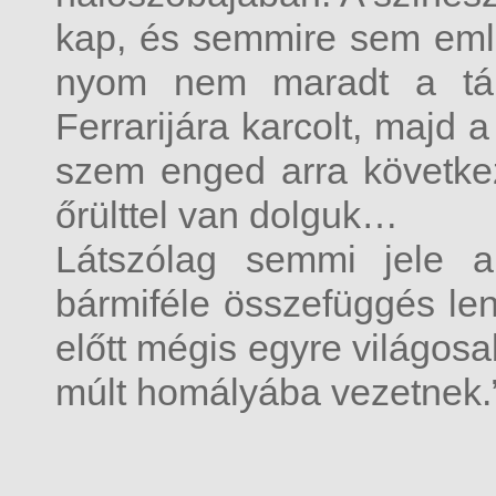
kap, és semmire sem emlé
nyom nem maradt a tám
Ferrarijára karcolt, majd a
szem enged arra következ
őrülttel van dolguk…
Látszólag semmi jele a
bármiféle összefüggés le
előtt mégis egyre világosa
múlt homályába vezetnek.