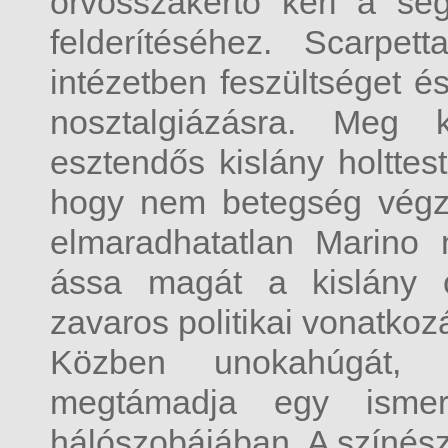
orvosszakértő kéri a seg
felderítéséhez. Scarpet
intézetben feszültséget és
nosztalgiázásra. Meg k
esztendős kislány holttest
hogy nem betegség végze
elmaradhatatlan Marino
ássa magát a kislány c
zavaros politikai vonatk
Közben unokahúgát, 
megtámadja egy ismer
hálószobájában. A színés